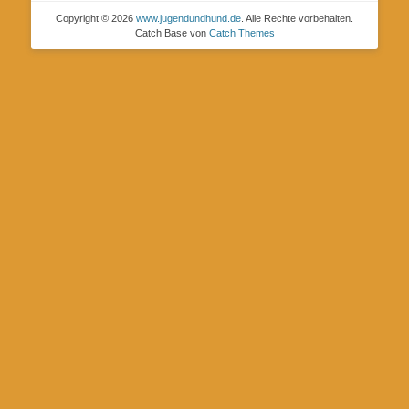
Copyright © 2026
www.jugendundhund.de
. Alle Rechte vorbehalten.
Catch Base von
Catch Themes