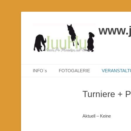
www.
Primäres Menü
Zum
INFO`s
FOTOGALERIE
VERANSTAL
Inhalt
springen
Turniere + 
Aktuell – Keine