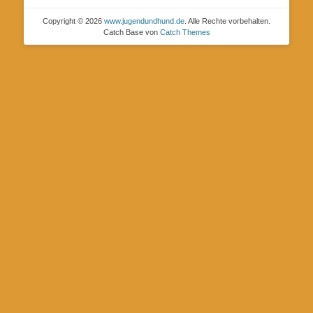
Copyright © 2026
www.jugendundhund.de
. Alle Rechte vorbehalten.
Catch Base von
Catch Themes