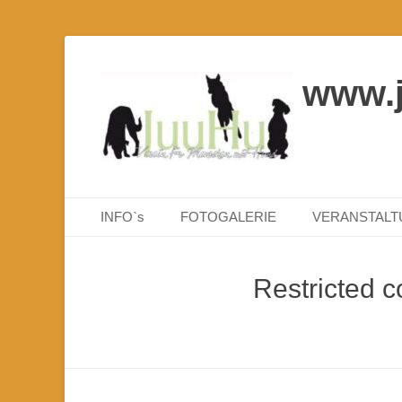
www.
Primäres Menü
Zum
INFO`s
FOTOGALERIE
VERANSTAL
Inhalt
springen
Restricted c